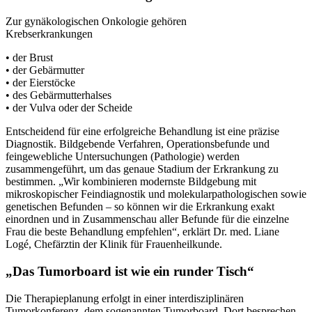
Zur gynäkologischen Onkologie gehören
Krebserkrankungen
• der Brust
• der Gebärmutter
• der Eierstöcke
• des Gebärmutterhalses
• der Vulva oder der Scheide
Entscheidend für eine erfolgreiche Behandlung ist eine präzise
Diagnostik. Bildgebende Verfahren, Operationsbefunde und
feingewebliche Untersuchungen (Pathologie) werden
zusammengeführt, um das genaue Stadium der Erkrankung zu
bestimmen. „Wir kombinieren modernste Bildgebung mit
mikroskopischer Feindiagnostik und molekularpathologischen sowie
genetischen Befunden – so können wir die Erkrankung exakt
einordnen und in Zusammenschau aller Befunde für die einzelne
Frau die beste Behandlung empfehlen“, erklärt Dr. med. Liane
Logé, Chefärztin der Klinik für Frauenheilkunde.
„Das Tumorboard ist wie ein runder Tisch“
Die Therapieplanung erfolgt in einer interdisziplinären
Tumorkonferenz, dem sogenannten Tumorboard. Dort besprechen