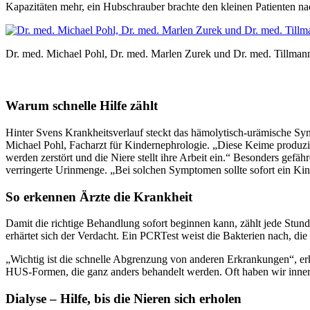
Kapazitäten mehr, ein Hubschrauber brachte den kleinen Patienten nac
Dr. med. Michael Pohl, Dr. med. Marlen Zurek und Dr. med. Tillmann
Warum schnelle Hilfe zählt
Hinter Svens Krankheitsverlauf steckt das hämolytisch-urämische Sy
Michael Pohl, Facharzt für Kindernephrologie. „Diese Keime produzier
werden zerstört und die Niere stellt ihre Arbeit ein.“ Besonders gefä
verringerte Urinmenge. „Bei solchen Symptomen sollte sofort ein Kin
So erkennen Ärzte die Krankheit
Damit die richtige Behandlung sofort beginnen kann, zählt jede Stund
erhärtet sich der Verdacht. Ein PCRTest weist die Bakterien nach, di
„Wichtig ist die schnelle Abgrenzung von anderen Erkrankungen“, erk
HUS-Formen, die ganz anders behandelt werden. Oft haben wir innerh
Dialyse – Hilfe, bis die Nieren sich erholen