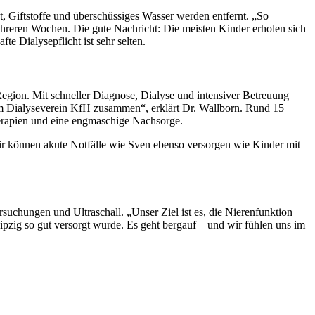
t, Giftstoffe und überschüssiges Wasser werden entfernt. „So
mehreren Wochen. Die gute Nachricht: Die meisten Kinder erholen sich
e Dialysepflicht ist sehr selten.
Region. Mit schneller Diagnose, Dialyse und intensiver Betreuung
em Dialyseverein KfH zusammen“, erklärt Dr. Wallborn. Rund 15
Therapien und eine engmaschige Nachsorge.
ir können akute Notfälle wie Sven ebenso versorgen wie Kinder mit
uchungen und Ultraschall. „Unser Ziel ist es, die Nierenfunktion
eipzig so gut versorgt wurde. Es geht bergauf – und wir fühlen uns im