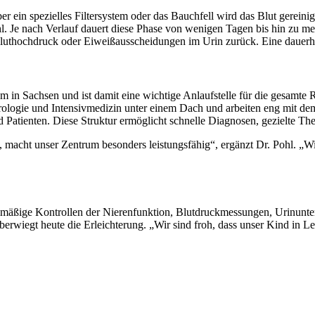
 ein spezielles Filtersystem oder das Bauchfell wird das Blut gereinig
ohl. Je nach Verlauf dauert diese Phase von wenigen Tagen bis hin zu 
Bluthochdruck oder Eiweißausscheidungen im Urin zurück. Eine dauerhaft
 in Sachsen und ist damit eine wichtige Anlaufstelle für die gesamte 
hrologie und Intensivmedizin unter einem Dach und arbeiten eng mit d
nd Patienten. Diese Struktur ermöglicht schnelle Diagnosen, gezielte 
 macht unser Zentrum besonders leistungsfähig“, ergänzt Dr. Pohl. „W
mäßige Kontrollen der Nierenfunktion, Blutdruckmessungen, Urinunters
 überwiegt heute die Erleichterung. „Wir sind froh, dass unser Kind in L