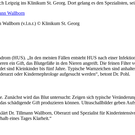
h Leipzig ins Klinikum St. Georg. Dort gelang es den Spezialisten, sei
 Wallborn (v.l.n.r.) © Klinikum St. Georg
ndrom (HUS). „In den meisten Fällen entsteht HUS nach einer Infektio
en ein Gift, das Blutgefäße in den Nieren angreift. Die feinen Filter 
hrdet sind Kleinkinder bis fünf Jahre. Typische Warnzeichen sind anhalt
derarzt oder Kindernephrologe aufgesucht werden“, betont Dr. Pohl.
e. Zunächst wird das Blut untersucht: Zeigen sich typische Veränderun
e das schädigende Gift produzieren können. Ultraschallbilder geben Auf
lärt Dr. Tillmann Wallborn, Oberarzt und Spezialist für Kinderintensi
alb eines Tages Klarheit.“