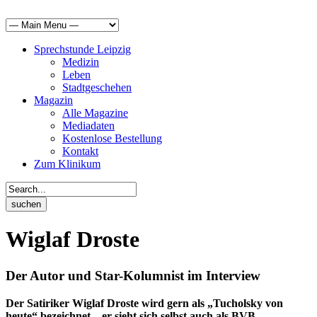
Sprechstunde Leipzig
Medizin
Leben
Stadtgeschehen
Magazin
Alle Magazine
Mediadaten
Kostenlose Bestellung
Kontakt
Zum Klinikum
Wiglaf Droste
Der Autor und Star-Kolumnist im Interview
Der Satiriker Wiglaf Droste wird gern als „Tucholsky von
heute“ bezeichnet – er sieht sich selbst auch als BVB-