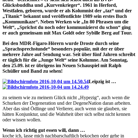
Glücksbuddha und „Kurvenkrieger“. 1961 in Herford,
Westfalen, geboren, wurde er als Kolumnist der „taz“ und der
„Titanic“ bekannt und veröffentlichte 1989 sein erstes Buch
„Kommunikaze“. Neben Werken wie „In 80 Phrasen um die
Welt“, „Sprichst du noch oder kommunizierst du schon“ ging
er auch gemeinsam mit Max Goldt oder Sybille Berg auf Tour.
Bei den MDR-Figaro-Hörern wurde Droste durch seine
„Sprachsprechstunde“ besonders populär, mit der er über
mehrere Jahre auf Sendung war. Seit über fünf Jahren schreibt
er täglich für die „Junge Welt“ seine Kolumne. Am Sonntag,
den 25.09. ist er übrigens im Neuen Schauspiel mit Ralph
Schüller und Band zu sehen!
Leipzig ist …
zu seinem wie zu meinem Glück nicht „Hypezig“, auch wenn die
Schurken der Degeneration und der DegeneNation daran arbeiten.
Aber das sind Ödlinge und Verlierer, auch wenn sie glauben, sie
hätten Konjunktur, und die Wahrheit über sich selbst nicht kennen
oder wissen wollen.
Wenn ich richtig gut essen will, dann …
koche ich, lasse mich nachbarschaftlich bekochen oder gehe in