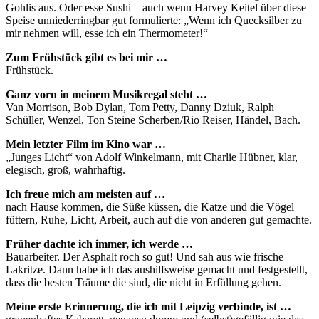
Gohlis aus. Oder esse Sushi – auch wenn Harvey Keitel über diese
Speise unniederringbar gut formulierte: „Wenn ich Quecksilber zu
mir nehmen will, esse ich ein Thermometer!“
Zum Frühstück gibt es bei mir …
Frühstück.
Ganz vorn in meinem Musikregal steht …
Van Morrison, Bob Dylan, Tom Petty, Danny Dziuk, Ralph
Schüller, Wenzel, Ton Steine Scherben/Rio Reiser, Händel, Bach.
Mein letzter Film im Kino war …
„Junges Licht“ von Adolf Winkelmann, mit Charlie Hübner, klar,
elegisch, groß, wahrhaftig.
Ich freue mich am meisten auf …
nach Hause kommen, die Süße küssen, die Katze und die Vögel
füttern, Ruhe, Licht, Arbeit, auch auf die von anderen gut gemachte.
Früher dachte ich immer, ich werde …
Bauarbeiter. Der Asphalt roch so gut! Und sah aus wie frische
Lakritze. Dann habe ich das aushilfsweise gemacht und festgestellt,
dass die besten Träume die sind, die nicht in Erfüllung gehen.
Meine erste Erinnerung, die ich mit Leipzig verbinde, ist …