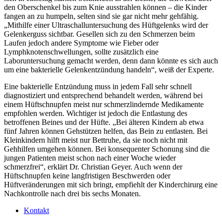
den Oberschenkel bis zum Knie ausstrahlen können – die Kinder
fangen an zu humpeln, selten sind sie gar nicht mehr gehfähig.
„Mithilfe einer Ultraschalluntersuchung des Hüftgelenks wird der
Gelenkerguss sichtbar. Gesellen sich zu den Schmerzen beim
Laufen jedoch andere Symptome wie Fieber oder
Lymphknotenschwellungen, sollte zusätzlich eine
Laboruntersuchung gemacht werden, denn dann könnte es sich auch
um eine bakterielle Gelenkentzündung handeln“, weiß der Experte.
Eine bakterielle Entzündung muss in jedem Fall sehr schnell
diagnostiziert und entsprechend behandelt werden, während bei
einem Hüftschnupfen meist nur schmerzlindernde Medikamente
empfohlen werden. Wichtiger ist jedoch die Entlastung des
betroffenen Beines und der Hüfte. „Bei älteren Kindern ab etwa
fünf Jahren können Gehstützen helfen, das Bein zu entlasten. Bei
Kleinkindern hilft meist nur Bettruhe, da sie noch nicht mit
Gehhilfen umgehen können. Bei konsequenter Schonung sind die
jungen Patienten meist schon nach einer Woche wieder
schmerzfrei“, erklärt Dr. Christian Geyer. Auch wenn der
Hüftschnupfen keine langfristigen Beschwerden oder
Hüftveränderungen mit sich bringt, empfiehlt der Kinderchirurg eine
Nachkontrolle nach drei bis sechs Monaten.
Kontakt