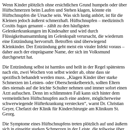
Wenn Kinder plötzlich ohne ersichtlichen Grund humpeln oder über
Hüftschmerzen beim Laufen und Stehen klagen, könnte ein
Hüftschnupfen die Ursache sein. Was sich lustig anhört, ist für die
Kleinen jedoch äußerst schmerzhaft. Hüftschnupfen – medizinisch
Coxitis fugax genannt – zählt zu den häufigsten
Gelenkerkrankungen im Kindesalter und wird durch
Flüssigkeitsansammlung im Gelenkspalt verursacht, die wiederum
eine Entzündung hervorruft. Betroffen sind überwiegend
Kleinkinder. Der Entzündung geht meist ein viraler Infekt voraus –
daher auch der einprägsame Name, der sich im Volksmund
durchgesetzt hat.
Die Entzündung selbst ist harmlos und heilt in der Regel spätestens
nach ein, zwei Wochen von selbst wieder ab, ohne dass sie
spezifisch behandelt werden muss. „Klagen Kinder über starke
Schmerzen im Leisten- oder Oberschenkelbereich, sollten Eltern
dies niemals auf die leichte Schulter nehmen und immer sofort einen
Arzt aufsuchen. Denn im schlimmsten Fall kann sich hinter dem
vermeintlichen Hüftschnupfen auch eine andere, möglicherweise
schwerwiegende Hüfterkrankung verstecken“, warnt Dr. Christian
Geyer, Chefarzt der Klinik für Kinderchirurgie am Klinikum St.
Georg.
Die Symptome eines Hüftschnupfens treten plötzlich auf und äußern
sich in einseitig starken Schmerzen in der Leiste, die teilweise über